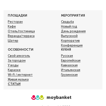
ПЛОЩАДКИ
МЕРОПРИЯТИЯ
Ресторан
Свадьба
Кафе
Новый год
Отель/гостиница
День рождения
Веранда/терраса
Выпускной
Шатер
Корпоратив
Конференция
ОСОБЕННОСТИ
КУХНЯ
Свой алкоголь
Русская
За городом
Европейская
У воды
Кавказская
Караоке
Итальянская
Wi-Fi / интернет
Грузинская
Живая музыка
СТАТЬИ
moybanket