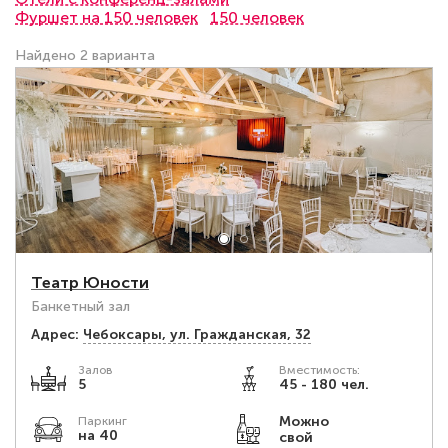
Фуршет на 150 человек
150 человек
Найдено 2 варианта
Театр Юности
Банкетный зал
Адрес:
Чебоксары, ул. Гражданская, 32
Залов
Вместимость:
5
45 - 180 чел.
Можно
Паркинг
на 40
свой