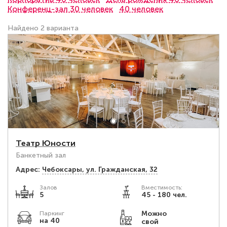
Конференц-зал 30 человек
40 человек
Найдено 2 варианта
Театр Юности
Банкетный зал
Адрес:
Чебоксары, ул. Гражданская, 32
Залов
Вместимость:
5
45 - 180 чел.
Можно
Паркинг
на 40
свой