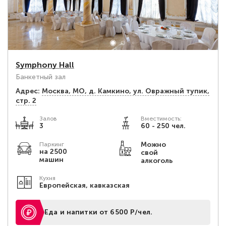
Symphony Hall
Банкетный зал
Адрес:
Москва, МО, д. Камкино, ул. Овражный тупик,
стр. 2
Залов
Вместимость:
3
60 - 250 чел.
Можно
Паркинг
на 2500
свой
машин
алкоголь
Кухня
Европейская, кавказская
Еда и напитки от 6500 Р/чел.