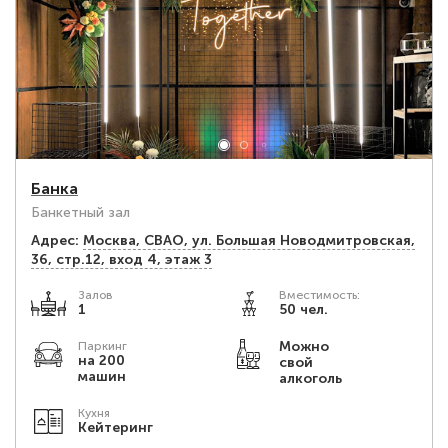
Банка
Банкетный зал
Адрес:
Москва, СВАО, ул. Большая Новодмитровская,
36, стр.12, вход 4, этаж 3
Залов
Вместимость:
1
50 чел.
Можно
Паркинг
на 200
свой
машин
алкоголь
Кухня
Кейтеринг