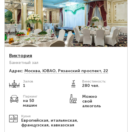
Виктория
Банкетный зал
Адрес:
Москва, ЮВАО, Рязанский проспект, 22
Залов
Вместимость:
1
280 чел.
Можно
Паркинг
на 50
свой
машин
алкоголь
Кухня
Европейская, итальянская,
французская, кавказская