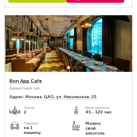
Bon App Cafe
Банкетный зал
Адрес:
Москва, ЦАО, ул. Никольская, 25
Залов
Вместимость:
2
45 - 120 чел.
Можно
Паркинг
на 1
свой
машину
алкоголь