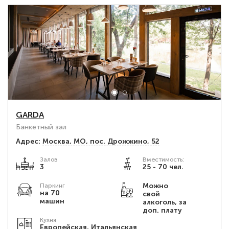
GARDA
Банкетный зал
Адрес:
Москва, МО, пос. Дрожжино, 52
Залов
Вместимость:
3
25 - 70 чел.
Можно
Паркинг
на 70
свой
машин
алкоголь, за
доп. плату
Кухня
Европейская, Итальянская