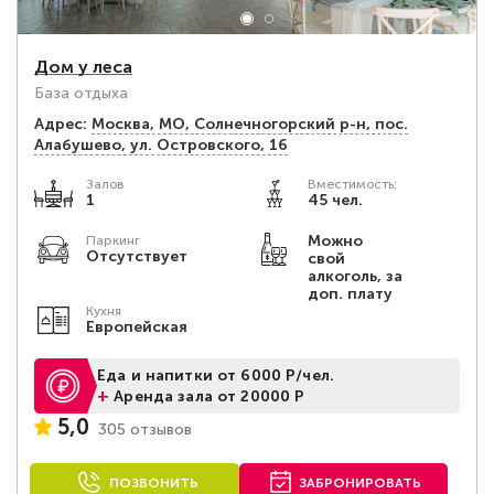
Дом у леса
База отдыха
Адрес:
Москва, МО, Солнечногорский р-н, пос.
Алабушево, ул. Островского, 16
Залов
Вместимость:
1
45 чел.
Можно
Паркинг
Отсутствует
свой
алкоголь, за
доп. плату
Кухня
Европейская
Еда и напитки от 6000 Р/чел.
+
Аренда зала от 20000 Р
5,0
305 отзывов
ПОЗВОНИТЬ
ЗАБРОНИРОВАТЬ